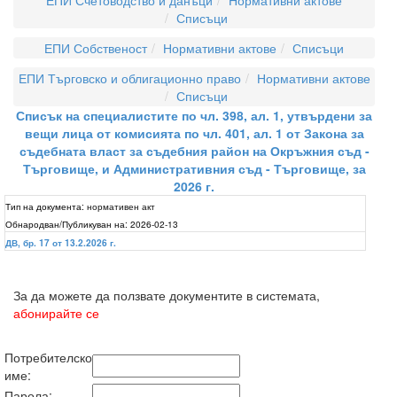
ЕПИ Счетоводство и данъци
Нормативни актове
Списъци
ЕПИ Собственост
Нормативни актове
Списъци
ЕПИ Търговско и облигационно право
Нормативни актове
Списъци
Списък на специалистите по чл. 398, ал. 1, утвърдени за
вещи лица от комисията по чл. 401, ал. 1 от Закона за
съдебната власт за съдебния район на Окръжния съд -
Търговище, и Административния съд - Търговище, за
2026 г.
Тип на документа:
нормативен акт
Обнародван/Публикуван на:
2026-02-13
ДВ, бр. 17 от 13.2.2026 г.
За да можете да ползвате документите в системата,
абонирайте се
Потребителско
име:
Парола: