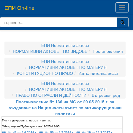
ЕПИ On-line
Toggl
navig
ЕПИ Нормативни актове
НОРМАТИВНИ АКТОВЕ - ПО ВИДОВЕ
Постановления
ЕПИ Нормативни актове
НОРМАТИВНИ АКТОВЕ - ПО МАТЕРИЯ
КОНСТИТУЦИОННО ПРАВО
Изпълнителна власт
ЕПИ Нормативни актове
НОРМАТИВНИ АКТОВЕ - ПО МАТЕРИЯ
ПРАВО ПО ОТРАСЛИ И ДЕЙНОСТИ
Вътрешен ред
Постановление № 136 на МС от 29.05.2015 г. за
създаване на Национален съвет по антикорупционни
политики
Тип на документа:
нормативен акт
Обнародван/Публикуван на:
2025-12-05
ДВ, бр. 41 от 5.6.2015 г.
,
ДВ, бр. 50 от 3.7.2015 г.
,
ДВ, бр. 19 от 28.2.2017 г.
,