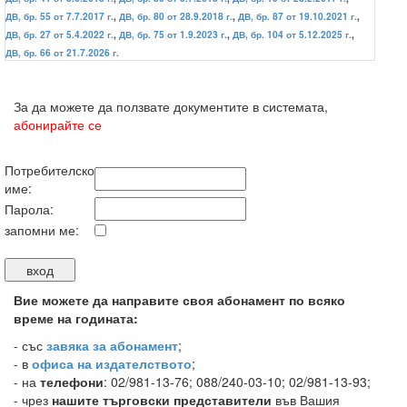
ДВ, бр. 55 от 7.7.2017 г.
,
ДВ, бр. 80 от 28.9.2018 г.
,
ДВ, бр. 87 от 19.10.2021 г.
,
ДВ, бр. 27 от 5.4.2022 г.
,
ДВ, бр. 75 от 1.9.2023 г.
,
ДВ, бр. 104 от 5.12.2025 г.
,
ДВ, бр. 66 от 21.7.2026 г.
За да можете да ползвате документите в системата,
абонирайте се
Потребителско
име:
Парола:
запомни ме:
Вие можете да направите своя абонамент по всяко
време на годината:
-
със
завяка за абонамент
;
- в
офиса на издателството
;
- на
телефони
: 02/981-13-76; 088/240-03-10; 02/981-13-93;
- чрез
нашите търговски представители
във Вашия