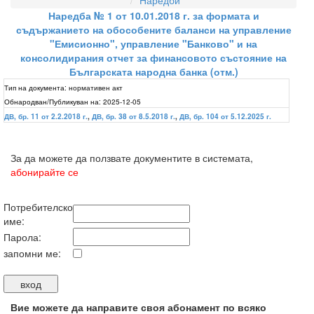
Наредби
Наредба № 1 от 10.01.2018 г. за формата и
съдържанието на обособените баланси на управление
"Емисионно", управление "Банково" и на
консолидирания отчет за финансовото състояние на
Българската народна банка (отм.)
Тип на документа:
нормативен акт
Обнародван/Публикуван на:
2025-12-05
ДВ, бр. 11 от 2.2.2018 г.
,
ДВ, бр. 38 от 8.5.2018 г.
,
ДВ, бр. 104 от 5.12.2025 г.
За да можете да ползвате документите в системата,
абонирайте се
Потребителско
име:
Парола:
запомни ме:
Вие можете да направите своя абонамент по всяко