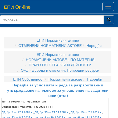
ЕПИ On-line
Toggl
navig
ЕПИ Нормативни актове
ОТМЕНЕНИ НОРМАТИВНИ АКТОВЕ
Наредби
ЕПИ Нормативни актове
НОРМАТИВНИ АКТОВЕ - ПО МАТЕРИЯ
ПРАВО ПО ОТРАСЛИ И ДЕЙНОСТИ
Околна среда и екология. Природни ресурси
ЕПИ Собственост
Нормативни актове
Наредби
Наредба за условията и реда за разработване и
утвърждаване на планове за управление на защитени
зони (отм.)
Тип на документа:
нормативен акт
Обнародван/Публикуван на:
2025-11-11
ДВ, бр. 7 от 27.1.2009 г.
,
ДВ, бр. 93 от 24.11.2009 г.
,
ДВ, бр. 55 от 7.7.2017 г.
,
ДВ, бр. 53 от 8.7.2022 г.
,
ДВ, бр. 9 от 30.1.2024 г.
,
ДВ, бр. 96 от 11.11.2025 г.