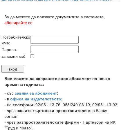
За да можете да ползвате документите в системата,
абонирайте се
Потребителско
име:
Парола:
запомни ме:
Вие можете да направите своя абонамент по всяко
време на годината:
-
със
завяка за абонамент
;
- в
офиса на издателството
;
- на
телефони
: 02/981-13-76; 088/240-03-10; 02/981-13-93;
- чрез
нашите търговски представители
във Вашия
регион;
- чрез
разпространителските фирми
- Партньори на ИК
"Труд и право".