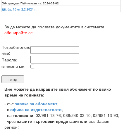
Обнародван/Публикуван на:
2024-02-02
ДВ, бр. 10 от 2.2.2024 г.
За да можете да ползвате документите в системата,
абонирайте се
Потребителско
име:
Парола:
запомни ме:
Вие можете да направите своя абонамент по всяко
време на годината:
-
със
завяка за абонамент
;
- в
офиса на издателството
;
- на
телефони
: 02/981-13-76; 088/240-03-10; 02/981-13-93;
- чрез
нашите търговски представители
във Вашия
регион;