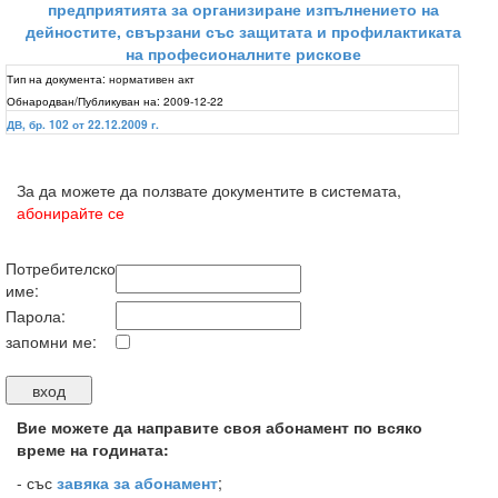
предприятията за организиране изпълнението на
дейностите, свързани със защитата и профилактиката
на професионалните рискове
Тип на документа:
нормативен акт
Обнародван/Публикуван на:
2009-12-22
ДВ, бр. 102 от 22.12.2009 г.
За да можете да ползвате документите в системата,
абонирайте се
Потребителско
име:
Парола:
запомни ме:
Вие можете да направите своя абонамент по всяко
време на годината:
-
със
завяка за абонамент
;