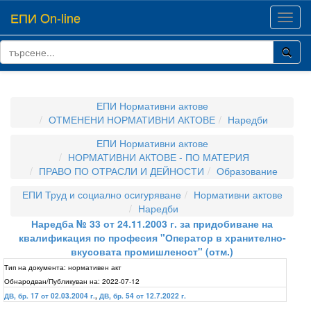
ЕПИ On-line
Toggl
navig
ЕПИ Нормативни актове
ОТМЕНЕНИ НОРМАТИВНИ АКТОВЕ
Наредби
ЕПИ Нормативни актове
НОРМАТИВНИ АКТОВЕ - ПО МАТЕРИЯ
ПРАВО ПО ОТРАСЛИ И ДЕЙНОСТИ
Образование
ЕПИ Труд и социално осигуряване
Нормативни актове
Наредби
Наредба № 33 от 24.11.2003 г. за придобиване на
квалификация по професия "Оператор в хранително-
вкусовата промишленост" (отм.)
Тип на документа:
нормативен акт
Обнародван/Публикуван на:
2022-07-12
ДВ, бр. 17 от 02.03.2004 г.
,
ДВ, бр. 54 от 12.7.2022 г.