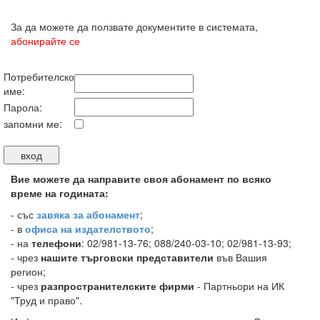
За да можете да ползвате документите в системата,
абонирайте се
Потребителско
име:
Парола:
запомни ме:
Вие можете да направите своя абонамент по всяко
време на годината:
-
със
завяка за абонамент
;
- в
офиса на издателството
;
- на
телефони
: 02/981-13-76; 088/240-03-10; 02/981-13-93;
- чрез
нашите търговски представители
във Вашия
регион;
- чрез
разпространителските фирми
- Партньори на ИК
"Труд и право".