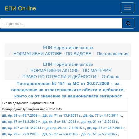
ЕПИ On-line
Toggl
navig
ЕПИ Нормативни актове
НОРМАТИВНИ АКТОВЕ - ПО ВИДОВЕ
Постановления
ЕПИ Нормативни актове
НОРМАТИВНИ АКТОВЕ - ПО МАТЕРИЯ
ПРАВО ПО ОТРАСЛИ И ДЕЙНОСТИ
Отбрана
Постановление № 181 на МС от 20.07.2009 г. за
определяне на стратегическите обекти и дейности,
които са от значение за националната сигурност
Тип на документа:
нормативен акт
Обнародван/Публикуван на:
2021-10-19
ДВ, бр. 59 от 28.7.2009 г.
,
ДВ, бр. 71 от 13.9.2011 г.
,
ДВ, бр. 77 от 4.10.2011 г.
,
ДВ, бр. 67 от 31.8.2012 г.
,
ДВ, бр. 5 от 18.1.2013 г.
,
ДВ, бр. 21 от 1.3.2013 г.
,
ДВ, бр. 107 от 24.12.2014 г.
,
ДВ, бр. 28 от 17.4.2015 г.
,
ДВ, бр. 57 от 28.7.2015 г.
,
ДВ, бр. 22 от 22.3.2016 г.
,
ДВ, бр. 27 от 5.4.2016 г.
,
ДВ, бр. 51 от 5.7.2016 г.
,