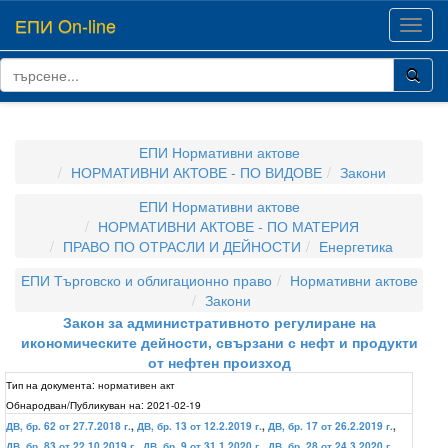
ЕПИ On-line
Toggl
navig
ЕПИ Нормативни актове
НОРМАТИВНИ АКТОВЕ - ПО ВИДОВЕ
Закони
ЕПИ Нормативни актове
НОРМАТИВНИ АКТОВЕ - ПО МАТЕРИЯ
ПРАВО ПО ОТРАСЛИ И ДЕЙНОСТИ
Енергетика
ЕПИ Търговско и облигационно право
Нормативни актове
Закони
Закон за административното регулиране на
икономическите дейности, свързани с нефт и продукти
от нефтен произход
Тип на документа:
нормативен акт
Обнародван/Публикуван на:
2021-02-19
ДВ, бр. 62 от 27.7.2018 г.
,
ДВ, бр. 13 от 12.2.2019 г.
,
ДВ, бр. 17 от 26.2.2019 г.
,
ДВ, бр. 83 от 22.10.2019 г.
,
ДВ, бр. 9 от 31.1.2020 г.
,
ДВ, бр. 28 от 24.3.2020 г.
,