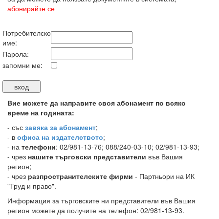
абонирайте се
Потребителско
име:
Парола:
запомни ме:
Вие можете да направите своя абонамент по всяко
време на годината:
-
със
завяка за абонамент
;
- в
офиса на издателството
;
- на
телефони
: 02/981-13-76; 088/240-03-10; 02/981-13-93;
- чрез
нашите търговски представители
във Вашия
регион;
- чрез
разпространителските фирми
- Партньори на ИК
"Труд и право".
Информация за търговските ни представители във Вашия
регион можете да получите на телефон: 02/981-13-93.