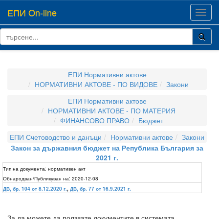
ЕПИ On-line
Toggl
navig
ЕПИ Нормативни актове
НОРМАТИВНИ АКТОВЕ - ПО ВИДОВЕ
Закони
ЕПИ Нормативни актове
НОРМАТИВНИ АКТОВЕ - ПО МАТЕРИЯ
ФИНАНСОВО ПРАВО
Бюджет
ЕПИ Счетоводство и данъци
Нормативни актове
Закони
Закон за държавния бюджет на Република България за
2021 г.
Тип на документа:
нормативен акт
Обнародван/Публикуван на:
2020-12-08
ДВ, бр. 104 от 8.12.2020 г.
,
ДВ, бр. 77 от 16.9.2021 г.
За да можете да ползвате документите в системата,