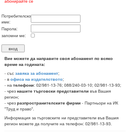
абонирайте се
Потребителско
име:
Парола:
запомни ме:
Вие можете да направите своя абонамент по всяко
време на годината:
-
със
завяка за абонамент
;
- в
офиса на издателството
;
- на
телефони
: 02/981-13-76; 088/240-03-10; 02/981-13-93;
- чрез
нашите търговски представители
във Вашия
регион;
- чрез
разпространителските фирми
- Партньори на ИК
"Труд и право".
Информация за търговските ни представители във Вашия
регион можете да получите на телефон: 02/981-13-93.