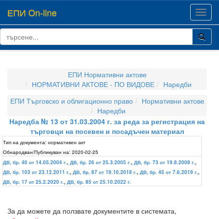
ЕПИ On-line
Toggl
navig
ЕПИ Нормативни актове
НОРМАТИВНИ АКТОВЕ - ПО ВИДОВЕ
Наредби
ЕПИ Търговско и облигационно право
Нормативни актове
Наредби
Наредба № 13 от 31.03.2004 г. за реда за регистрация на
търговци на посевен и посадъчен материал
Тип на документа:
нормативен акт
Обнародван/Публикуван на:
2020-02-25
ДВ, бр. 40 от 14.05.2004 г.
,
ДВ, бр. 26 от 25.3.2005 г.
,
ДВ, бр. 73 от 19.8.2008 г.
,
ДВ, бр. 103 от 23.12.2011 г.
,
ДВ, бр. 87 от 19.10.2018 г.
,
ДВ, бр. 45 от 7.6.2019 г.
,
ДВ, бр. 17 от 25.2.2020 г.
,
ДВ, бр. 85 от 25.10.2022 г.
За да можете да ползвате документите в системата,