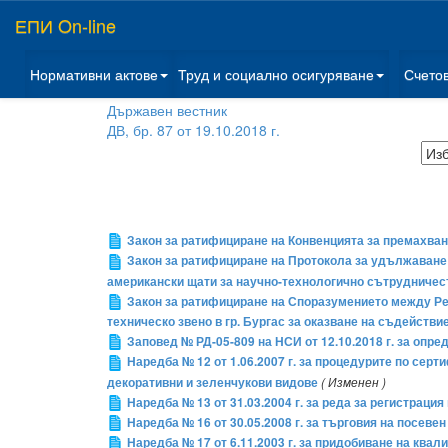
ЕПИ On-line
Нормативни актове
Труд и социално осигуряване
Счето
Държавен вестник
ДВ, бр. 87 от 19.10.2018 г.
Закон за ратифициране на Конвенцията за премахван
Закон за ратифициране на Протокола за удължаване
американски щати за научно-технологично сътрудничеств
Закон за ратифициране на Споразумението между Ре
техническо звено в гр. Бургас за оказване на съдействи
Заповед № РД-05-809 на НСИ от 12.10.2018 г. за опре
Наредба № 12 от 1.06.2007 г. за процедурите по сер
декоративни и зеленчукови видове
( Изменен )
Наредба № 13 от 31.03.2004 г. за реда за регистраци
Наредба № 16 от 30.05.2008 г. за търговия на посев
Наредба № 17 от 6.11.2003 г. за придобиване на ква