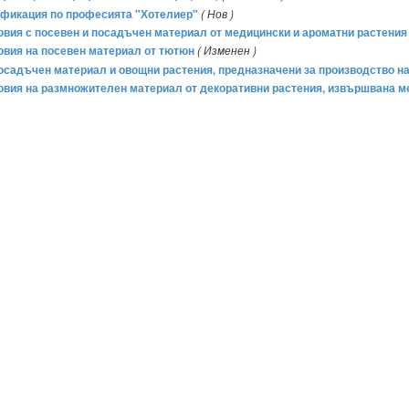
лификация по професията "Хотелиер"
( Нов )
рговия с посевен и посадъчен материал от медицински и ароматни растения
говия на посевен материал от тютюн
( Изменен )
 посадъчен материал и овощни растения, предназначени за производство н
ърговия на размножителен материал от декоративни растения, извършвана 