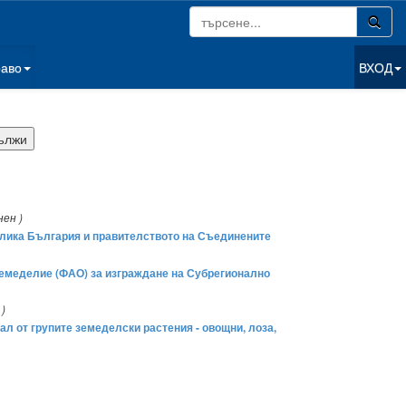
раво
ВХОД
нен )
блика България и правителството на Съединените
земеделие (ФАО) за изграждане на Субрегионално
 )
л от групите земеделски растения - овощни, лоза,