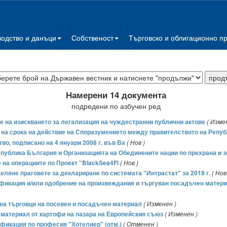
водство и данъци
Собственост
Търговско и облигационно п
Намерени 14 документа
подредени по азбучен ред
е на изискването за легализация на чуждестранни публични актове
( Изме
 на срока на действие на Споразумението между правителството на Репу
о, подписано на 4 януари 2008 г. във Ва
( Нов )
публика България и Организацията на Обединените нации по прехрана и 
е на операциите по Проект "BlackSea4Fi
( Нов )
деляне праговете за деклариране по системата "Интрастат" за 2019 г.
( Нов
тификация и/или одобрение на произвеждания и търгуван посадъчен материа
я на търговци на посевен и посадъчен материал
( Изменен )
ен материал от картофи на пазара на Европейския съюз
( Изменен )
лификация по професия "Хотелиер" (отм.)
( Отменен )