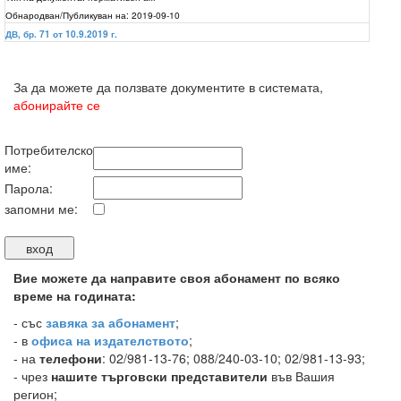
Обнародван/Публикуван на:
2019-09-10
ДВ, бр. 71 от 10.9.2019 г.
За да можете да ползвате документите в системата,
абонирайте се
Потребителско
име:
Парола:
запомни ме:
Вие можете да направите своя абонамент по всяко
време на годината:
-
със
завяка за абонамент
;
- в
офиса на издателството
;
- на
телефони
: 02/981-13-76; 088/240-03-10; 02/981-13-93;
- чрез
нашите търговски представители
във Вашия
регион;