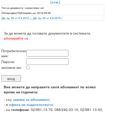
(отм.)
Тип на документа:
нормативен акт
Обнародван/Публикуван на:
2019-08-09
ДВ, бр. 20 от 9.3.2012 г.
,
ДВ, бр. 63 от 9.8.2019 г.
За да можете да ползвате документите в системата,
абонирайте се
Потребителско
име:
Парола:
запомни ме:
Вие можете да направите своя абонамент по всяко
време на годината:
-
със
завяка за абонамент
;
- в
офиса на издателството
;
- на
телефони
: 02/981-13-76; 088/240-03-10; 02/981-13-93;