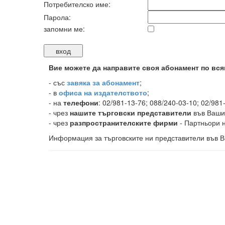
Потребителско име:
Парола:
запомни ме:
Вие можете да направите своя абонамент по вся
-
със
завяка за абонамент
;
- в
офиса на издателството
;
- на
телефони
: 02/981-13-76; 088/240-03-10; 02/981
- чрез
нашите търговски представители
във Ваши
- чрез
разпространителските фирми
- Партньори н
Информация за търговските ни представители във В