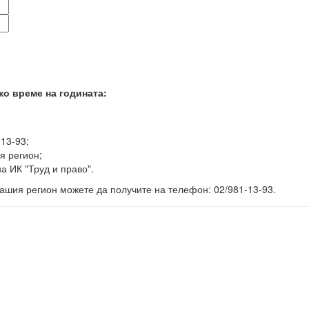
ко време на годината:
-13-93;
я регион;
а ИК "Труд и право".
ашия регион можете да получите на телефон: 02/981-13-93.