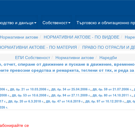
водство и данъци
Собственост
Търговско и облигационно п
Нормативни актове
НОРМАТИВНИ АКТОВЕ - ПО ВИДОВЕ
Наре
НОРМАТИВНИ АКТОВЕ - ПО МАТЕРИЯ
ПРАВО ПО ОТРАСЛИ И 
ЕПИ Собственост
Нормативни актове
Наредби
не, отчет, спиране от движение и пускане в движение, временн
ите превозни средства и ремаркета, теглени от тях, и реда з
006 г.
,
ДВ, бр. 21 от 10.03.2006 г.
,
ДВ, бр. 34 от 25.04.2006 г.
,
ДВ, бр. 59 от 21.07.2006 г.
,
2008 г.
,
ДВ, бр. 53 от 10.6.2008 г.
,
ДВ, бр. 94 от 27.11.2009 г.
,
ДВ, бр. 80 от 14.10.2011 г.
,
17 г.
,
ДВ, бр. 20 от 6.3.2018 г.
,
ДВ, бр. 47 от 14.6.2019 г.
,
ДВ, бр. 97 от 10.12.2019 г.
,
ДВ, б
026 г.
абонирайте се