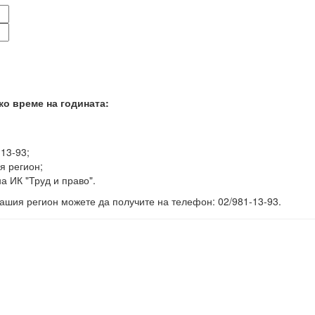
ко време на годината:
-13-93;
я регион;
а ИК "Труд и право".
ашия регион можете да получите на телефон: 02/981-13-93.