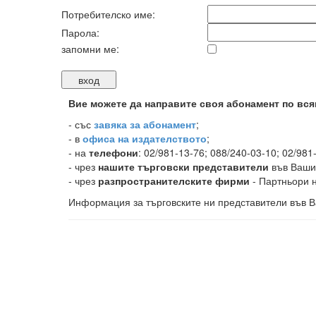
Потребителско име:
Парола:
запомни ме:
Вие можете да направите своя абонамент по вся
-
със
завяка за абонамент
;
- в
офиса на издателството
;
- на
телефони
: 02/981-13-76; 088/240-03-10; 02/981
- чрез
нашите търговски представители
във Ваши
- чрез
разпространителските фирми
- Партньори н
Информация за търговските ни представители във В