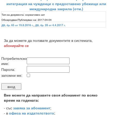
интеграция на чужденци с предоставено убежище или
международна закрила (отм.)
Тип на документа:
нормативен акт
Обнародван/Публикуван на:
2017-04-04
ДВ, бр. 65 от 19.8.2016 г.
,
ДВ, бр. 28 от 4.4.2017 г.
За да можете да ползвате документите в системата,
абонирайте се
Потребителско
име:
Парола:
запомни ме:
Вие можете да направите своя абонамент по всяко
време на годината:
-
със
завяка за абонамент
;
- в
офиса на издателството
;