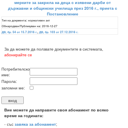
мерките за закрила на деца с изявени дарби от
държавни и общински училища през 2016 г., приета с
Постановление
Тип на документа:
нормативен акт
Обнародван/Публикуван на:
2016-12-27
ДВ, бр. 54 от 15.7.2016 г.
,
ДВ, бр. 103 от 27.12.2016 г.
За да можете да ползвате документите в системата,
абонирайте се
Потребителско
име:
Парола:
запомни ме:
Вие можете да направите своя абонамент по всяко
време на годината:
-
със
завяка за абонамент
;