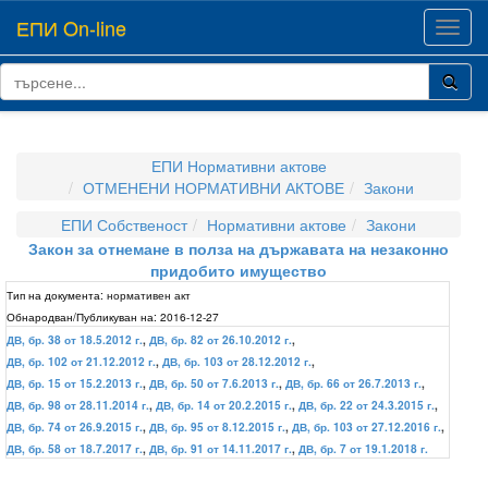
ЕПИ On-line
Toggl
navig
ЕПИ Нормативни актове
ОТМЕНЕНИ НОРМАТИВНИ АКТОВЕ
Закони
ЕПИ Собственост
Нормативни актове
Закони
Закон за отнемане в полза на държавата на незаконно
придобито имущество
Тип на документа:
нормативен акт
Обнародван/Публикуван на:
2016-12-27
ДВ, бр. 38 от 18.5.2012 г.
,
ДВ, бр. 82 от 26.10.2012 г.
,
ДВ, бр. 102 от 21.12.2012 г.
,
ДВ, бр. 103 от 28.12.2012 г.
,
ДВ, бр. 15 от 15.2.2013 г.
,
ДВ, бр. 50 от 7.6.2013 г.
,
ДВ, бр. 66 от 26.7.2013 г.
,
ДВ, бр. 98 от 28.11.2014 г.
,
ДВ, бр. 14 от 20.2.2015 г.
,
ДВ, бр. 22 от 24.3.2015 г.
,
ДВ, бр. 74 от 26.9.2015 г.
,
ДВ, бр. 95 от 8.12.2015 г.
,
ДВ, бр. 103 от 27.12.2016 г.
,
ДВ, бр. 58 от 18.7.2017 г.
,
ДВ, бр. 91 от 14.11.2017 г.
,
ДВ, бр. 7 от 19.1.2018 г.