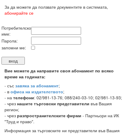
За да можете да ползвате документите в системата,
абонирайте се
Потребителско
име:
Парола:
запомни ме:
Вие можете да направите своя абонамент по всяко
време на годината:
-
със
завяка за абонамент
;
- в
офиса на издателството
;
- на
телефони
: 02/981-13-76; 088/240-03-10; 02/981-13-93;
- чрез
нашите търговски представители
във Вашия
регион;
- чрез
разпространителските фирми
- Партньори на ИК
"Труд и право".
Информация за търговските ни представители във Вашия