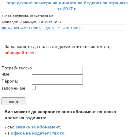
определяне размера на линията на бедност за страната
за 2017 г.
Тип на документа:
нормативен акт
Обнародван/Публикуван на:
2016-12-27
ДВ, бр. 103 от 27.12.2016 г.
,
ДВ, бр. 11 от 31.1.2017 г.
За да можете да ползвате документите в системата,
абонирайте се
Потребителско
име:
Парола:
запомни ме:
Вие можете да направите своя абонамент по всяко
време на годината:
-
със
завяка за абонамент
;
- в
офиса на издателството
;