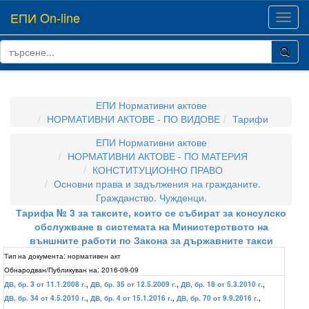
ЕПИ On-line
Toggl
navig
ЕПИ Нормативни актове
НОРМАТИВНИ АКТОВЕ - ПО ВИДОВЕ
Тарифи
ЕПИ Нормативни актове
НОРМАТИВНИ АКТОВЕ - ПО МАТЕРИЯ
КОНСТИТУЦИОННО ПРАВО
Основни права и задължения на гражданите.
Гражданство. Чужденци.
Тарифа № 3 за таксите, които се събират за консулско
обслужване в системата на Министерството на
външните работи по Закона за държавните такси
Тип на документа:
нормативен акт
Обнародван/Публикуван на:
2016-09-09
ДВ, бр. 3 от 11.1.2008 г.
,
ДВ, бр. 35 от 12.5.2009 г.
,
ДВ, бр. 18 от 5.3.2010 г.
,
ДВ, бр. 34 от 4.5.2010 г.
,
ДВ, бр. 4 от 15.1.2016 г.
,
ДВ, бр. 70 от 9.9.2016 г.
,