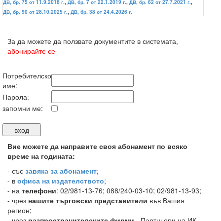
ДВ, бр. 75 от 11.9.2018 г.
,
ДВ, бр. 7 от 22.1.2019 г.
,
ДВ, бр. 62 от 27.7.2021 г.
,
ДВ, бр. 90 от 28.10.2025 г.
,
ДВ, бр. 38 от 24.4.2026 г.
За да можете да ползвате документите в системата,
абонирайте се
Потребителско
име:
Парола:
запомни ме:
Вие можете да направите своя абонамент по всяко
време на годината:
-
със
завяка за абонамент
;
- в
офиса на издателството
;
- на
телефони
: 02/981-13-76; 088/240-03-10; 02/981-13-93;
- чрез
нашите търговски представители
във Вашия
регион;
- чрез
разпространителските фирми
- Партньори на ИК