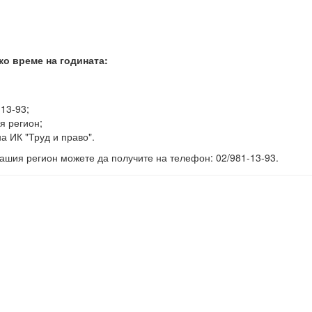
ко време на годината:
-13-93;
я регион;
а ИК "Труд и право".
ашия регион можете да получите на телефон: 02/981-13-93.