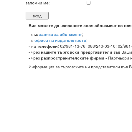
запомни ме:
Вие можете да направите своя абонамент по вся
-
със
завяка за абонамент
;
- в
офиса на издателството
;
- на
телефони
: 02/981-13-76; 088/240-03-10; 02/981
- чрез
нашите търговски представители
във Ваши
- чрез
разпространителските фирми
- Партньори н
Информация за търговските ни представители във В