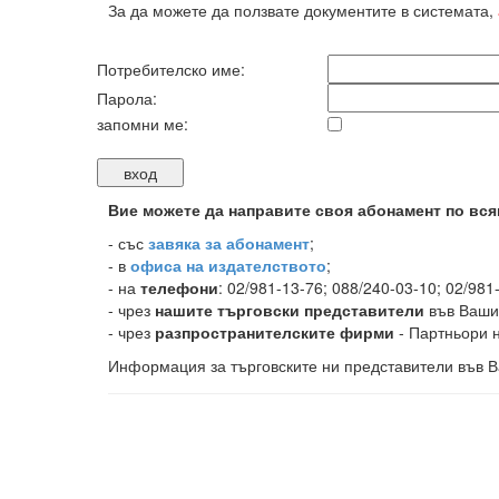
За да можете да ползвате документите в системата,
Потребителско име:
Парола:
запомни ме:
Вие можете да направите своя абонамент по вся
-
със
завяка за абонамент
;
- в
офиса на издателството
;
- на
телефони
: 02/981-13-76; 088/240-03-10; 02/981
- чрез
нашите търговски представители
във Ваши
- чрез
разпространителските фирми
- Партньори н
Информация за търговските ни представители във В