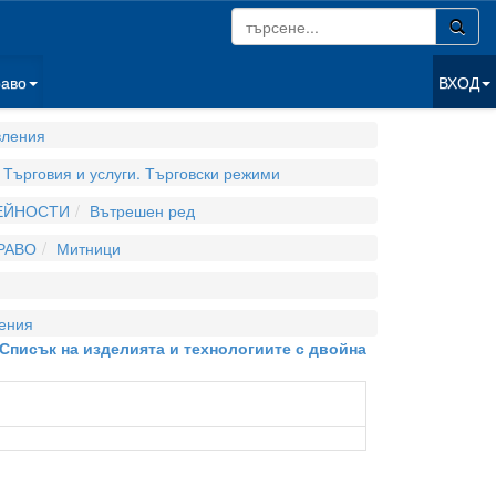
раво
ВХОД
вления
Търговия и услуги. Търговски режими
ДЕЙНОСТИ
Вътрешен ред
РАВО
Митници
ения
а Списък на изделията и технологиите с двойна