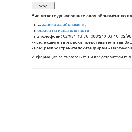
Вие можете да направите своя абонамент по вс
-
със
завяка за абонамент
;
- в
офиса на издателството
;
- на
телефони
: 02/981-13-76; 088/240-03-10; 02/98
- чрез
нашите търговски представители
във Ваш
- чрез
разпространителските фирми
- Партньори
Информация за търговските ни представители във 