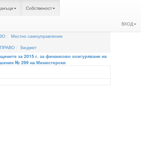
данъци
Собственост
ВХОД
новления
ВО
Местно самоуправление
ПРАВО
Бюджет
щините за 2015 г. за финансово осигуряване на
ешение № 299 на Министерски