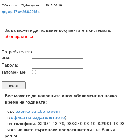
Обнародван/Публикуван на:
2015-06-26
ДВ, бр. 47 от 26.6.2015 г.
За да можете да ползвате документите в системата,
абонирайте се
Потребителско
име:
Парола:
запомни ме:
Вие можете да направите своя абонамент по всяко
време на годината:
-
със
завяка за абонамент
;
- в
офиса на издателството
;
- на
телефони
: 02/981-13-76; 088/240-03-10; 02/981-13-93;
- чрез
нашите търговски представители
във Вашия
регион;