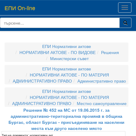
ЕПИ On-line
Toggl
navig
ЕПИ Нормативни актове
НОРМАТИВНИ АКТОВЕ - ПО ВИДОВЕ
Решения
Министерски съвет
ЕПИ Нормативни актове
НОРМАТИВНИ АКТОВЕ - ПО МАТЕРИЯ
АДМИНИСТРАТИВНО ПРАВО
Административно право
ЕПИ Нормативни актове
НОРМАТИВНИ АКТОВЕ - ПО МАТЕРИЯ
АДМИНИСТРАТИВНО ПРАВО
Местно самоуправление
Решение № 452 на МС от 19.06.2015 г. за
административно-териториална промянa в oбщина
Бургас, област Бургас - присъединяване на населени
места към друго населено място
Тип на документа:
нормативен акт