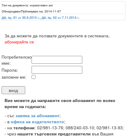
Тип на документа:
нормативен акт
Обнародван/Публикуван на:
2014-11-07
ДВ, бр. 81 от 30.9.2014 г.
,
ДВ, бр. 92 от 7.11.2014 г.
За да можете да ползвате документите в системата,
абонирайте се
Потребителско
име:
Парола:
запомни ме:
Вие можете да направите своя абонамент по всяко
време на годината:
-
със
завяка за абонамент
;
- в
офиса на издателството
;
- на
телефони
: 02/981-13-76; 088/240-03-10; 02/981-13-93;
- чрез
нашите търговски представители
във Вашия