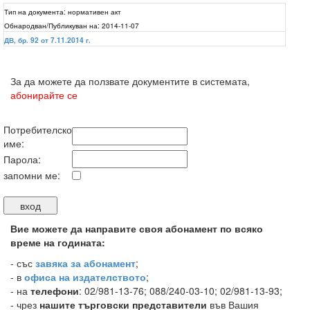
Тип на документа:
нормативен акт
Обнародван/Публикуван на:
2014-11-07
ДВ, бр. 92 от 7.11.2014 г.
За да можете да ползвате документите в системата,
абонирайте се
Потребителско
име:
Парола:
запомни ме:
Вие можете да направите своя абонамент по всяко
време на годината:
-
със
завяка за абонамент
;
- в
офиса на издателството
;
- на
телефони
: 02/981-13-76; 088/240-03-10; 02/981-13-93;
- чрез
нашите търговски представители
във Вашия