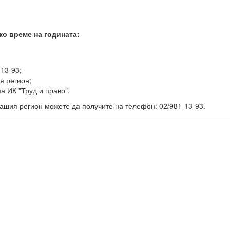
ко време на годината:
-13-93;
я регион;
а ИК "Труд и право".
ашия регион можете да получите на телефон: 02/981-13-93.