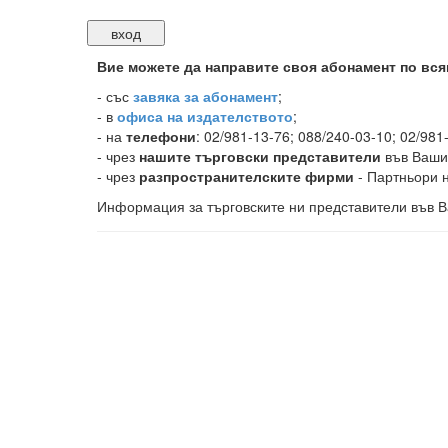
Вие можете да направите своя абонамент по вся
-
със
завяка за абонамент
;
- в
офиса на издателството
;
- на
телефони
: 02/981-13-76; 088/240-03-10; 02/981
- чрез
нашите търговски представители
във Ваши
- чрез
разпространителските фирми
- Партньори н
Информация за търговските ни представители във В