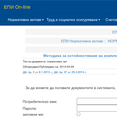
ЕПИ On-line
Нормативни актове
Труд и социално осигуряване
Счето
ЕП
ЕПИ Нормативни актове
НОРМ
Методика за остойностяване на компле
Тип на документа:
нормативен акт
Обнародван/Публикуван на:
2014-04-29
ДВ, бр. 2 от 8.1.2013 г.
,
ДВ, бр. 37 от 29.4.2014 г.
За да можете да ползвате документите в системата,
Потребителско име:
Парола:
запомни ме: