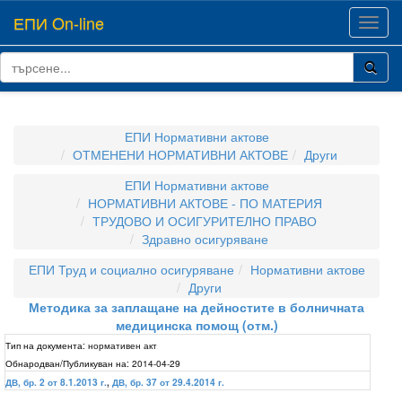
ЕПИ On-line
Toggl
navig
ЕПИ Нормативни актове
ОТМЕНЕНИ НОРМАТИВНИ АКТОВЕ
Други
ЕПИ Нормативни актове
НОРМАТИВНИ АКТОВЕ - ПО МАТЕРИЯ
ТРУДОВО И ОСИГУРИТЕЛНО ПРАВО
Здравно осигуряване
ЕПИ Труд и социално осигуряване
Нормативни актове
Други
Методика за заплащане на дейностите в болничната
медицинска помощ (отм.)
Тип на документа:
нормативен акт
Обнародван/Публикуван на:
2014-04-29
ДВ, бр. 2 от 8.1.2013 г.
,
ДВ, бр. 37 от 29.4.2014 г.