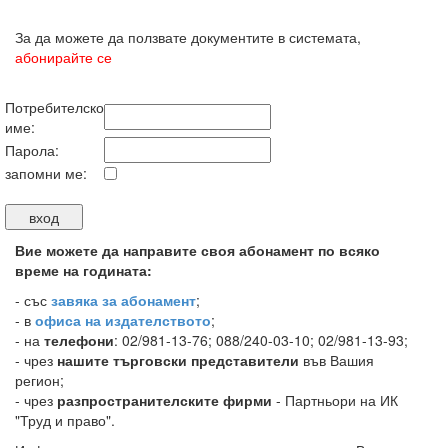
За да можете да ползвате документите в системата,
абонирайте се
Потребителско
име:
Парола:
запомни ме:
Вие можете да направите своя абонамент по всяко
време на годината:
-
със
завяка за абонамент
;
- в
офиса на издателството
;
- на
телефони
: 02/981-13-76; 088/240-03-10; 02/981-13-93;
- чрез
нашите търговски представители
във Вашия
регион;
- чрез
разпространителските фирми
- Партньори на ИК
"Труд и право".