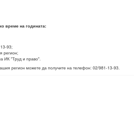
ко време на годината:
-13-93;
я регион;
а ИК "Труд и право".
ашия регион можете да получите на телефон: 02/981-13-93.