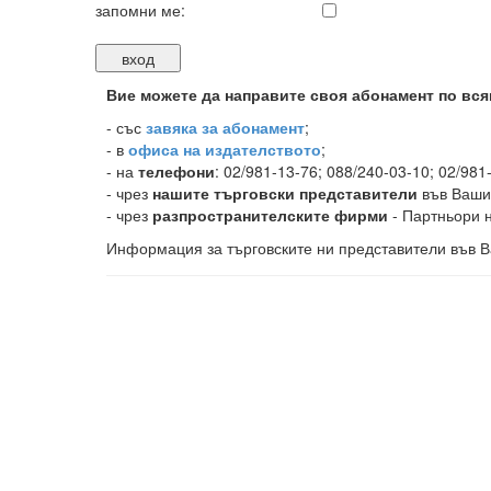
запомни ме:
Вие можете да направите своя абонамент по вся
-
със
завяка за абонамент
;
- в
офиса на издателството
;
- на
телефони
: 02/981-13-76; 088/240-03-10; 02/981
- чрез
нашите търговски представители
във Ваши
- чрез
разпространителските фирми
- Партньори н
Информация за търговските ни представители във В