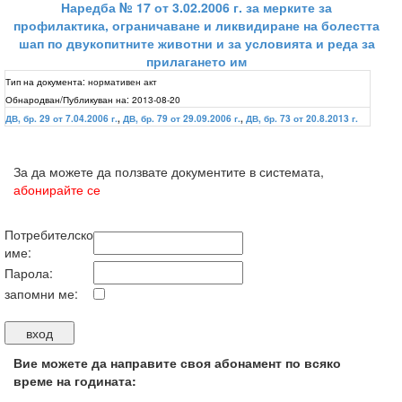
Наредба № 17 от 3.02.2006 г. за мерките за
профилактика, ограничаване и ликвидиране на болестта
шап по двукопитните животни и за условията и реда за
прилагането им
Тип на документа:
нормативен акт
Обнародван/Публикуван на:
2013-08-20
ДВ, бр. 29 от 7.04.2006 г.
,
ДВ, бр. 79 от 29.09.2006 г.
,
ДВ, бр. 73 от 20.8.2013 г.
За да можете да ползвате документите в системата,
абонирайте се
Потребителско
име:
Парола:
запомни ме:
Вие можете да направите своя абонамент по всяко
време на годината: