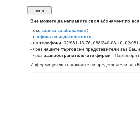
Вие можете да направите своя абонамент по вся
-
със
завяка за абонамент
;
- в
офиса на издателството
;
- на
телефони
: 02/981-13-76; 088/240-03-10; 02/981
- чрез
нашите търговски представители
във Ваши
- чрез
разпространителските фирми
- Партньори н
Информация за търговските ни представители във В