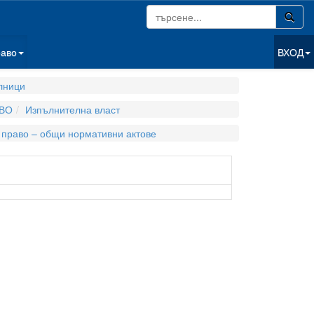
раво
ВХОД
лници
ВО
Изпълнителна власт
 право – общи нормативни актове