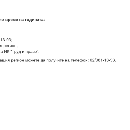
ко време на годината:
-13-93;
я регион;
а ИК "Труд и право".
ашия регион можете да получите на телефон: 02/981-13-93.