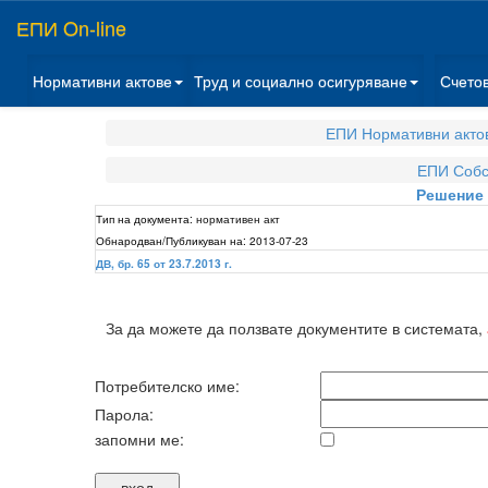
ЕПИ On-line
Нормативни актове
Труд и социално осигуряване
Счето
ЕПИ Нормативни акто
ЕПИ Собс
Решение №
Тип на документа:
нормативен акт
Обнародван/Публикуван на:
2013-07-23
ДВ, бр. 65 от 23.7.2013 г.
За да можете да ползвате документите в системата,
Потребителско име:
Парола:
запомни ме: