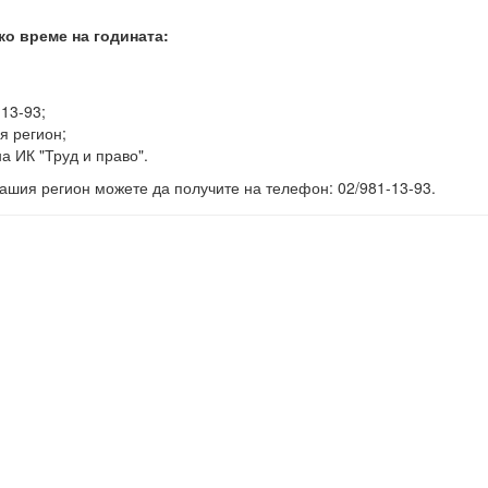
ко време на годината:
-13-93;
я регион;
а ИК "Труд и право".
ашия регион можете да получите на телефон: 02/981-13-93.