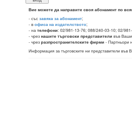
Вие можете да направите своя абонамент по вся
-
със
завяка за абонамент
;
- в
офиса на издателството
;
- на
телефони
: 02/981-13-76; 088/240-03-10; 02/981
- чрез
нашите търговски представители
във Ваши
- чрез
разпространителските фирми
- Партньори н
Информация за търговските ни представители във В