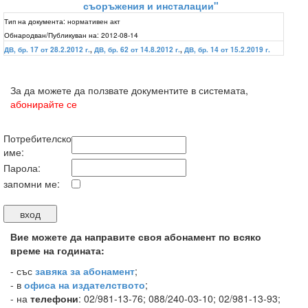
съоръжения и инсталации"
Тип на документа:
нормативен акт
Обнародван/Публикуван на:
2012-08-14
ДВ, бр. 17 от 28.2.2012 г.
,
ДВ, бр. 62 от 14.8.2012 г.
,
ДВ, бр. 14 от 15.2.2019 г.
За да можете да ползвате документите в системата,
абонирайте се
Потребителско
име:
Парола:
запомни ме:
Вие можете да направите своя абонамент по всяко
време на годината:
-
със
завяка за абонамент
;
- в
офиса на издателството
;
- на
телефони
: 02/981-13-76; 088/240-03-10; 02/981-13-93;