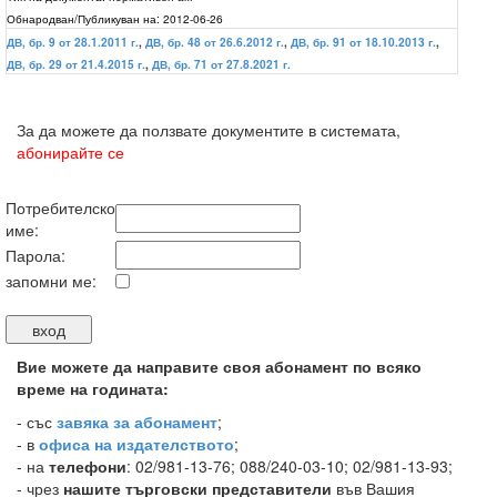
Обнародван/Публикуван на:
2012-06-26
ДВ, бр. 9 от 28.1.2011 г.
,
ДВ, бр. 48 от 26.6.2012 г.
,
ДВ, бр. 91 от 18.10.2013 г.
,
ДВ, бр. 29 от 21.4.2015 г.
,
ДВ, бр. 71 от 27.8.2021 г.
За да можете да ползвате документите в системата,
абонирайте се
Потребителско
име:
Парола:
запомни ме:
Вие можете да направите своя абонамент по всяко
време на годината:
-
със
завяка за абонамент
;
- в
офиса на издателството
;
- на
телефони
: 02/981-13-76; 088/240-03-10; 02/981-13-93;
- чрез
нашите търговски представители
във Вашия