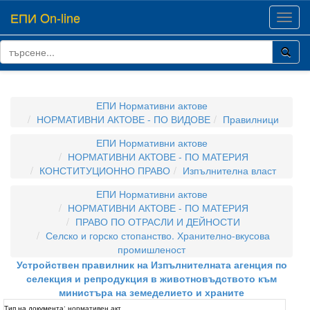
ЕПИ On-line
Toggl
navig
ЕПИ Нормативни актове
НОРМАТИВНИ АКТОВЕ - ПО ВИДОВЕ
Правилници
ЕПИ Нормативни актове
НОРМАТИВНИ АКТОВЕ - ПО МАТЕРИЯ
КОНСТИТУЦИОННО ПРАВО
Изпълнителна власт
ЕПИ Нормативни актове
НОРМАТИВНИ АКТОВЕ - ПО МАТЕРИЯ
ПРАВО ПО ОТРАСЛИ И ДЕЙНОСТИ
Селско и горско стопанство. Хранително-вкусова
промишленост
Устройствен правилник на Изпълнителната агенция по
селекция и репродукция в животновъдството към
министъра на земеделието и храните
Тип на документа:
нормативен акт