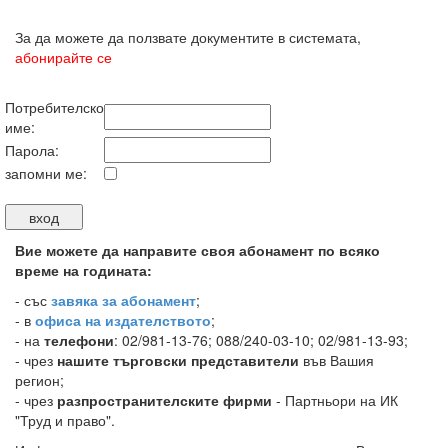
За да можете да ползвате документите в системата,
абонирайте се
Потребителско
име:
Парола:
запомни ме:
Вие можете да направите своя абонамент по всяко
време на годината:
-
със
завяка за абонамент
;
- в
офиса на издателството
;
- на
телефони
: 02/981-13-76; 088/240-03-10; 02/981-13-93;
- чрез
нашите търговски представители
във Вашия
регион;
- чрез
разпространителските фирми
- Партньори на ИК
"Труд и право".