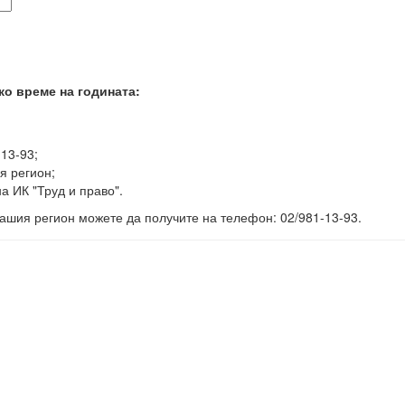
ко време на годината:
-13-93;
я регион;
а ИК "Труд и право".
ашия регион можете да получите на телефон: 02/981-13-93.