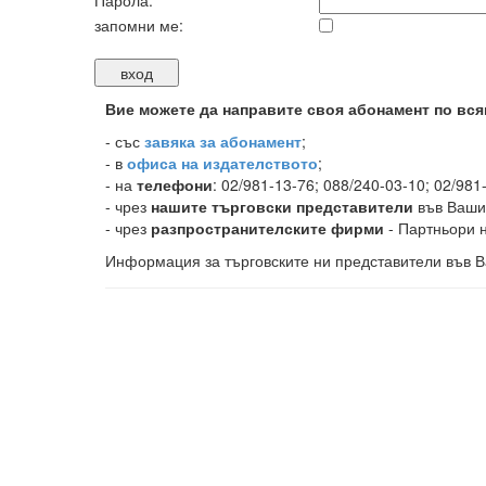
Парола:
запомни ме:
Вие можете да направите своя абонамент по вся
-
със
завяка за абонамент
;
- в
офиса на издателството
;
- на
телефони
: 02/981-13-76; 088/240-03-10; 02/981
- чрез
нашите търговски представители
във Ваши
- чрез
разпространителските фирми
- Партньори н
Информация за търговските ни представители във В