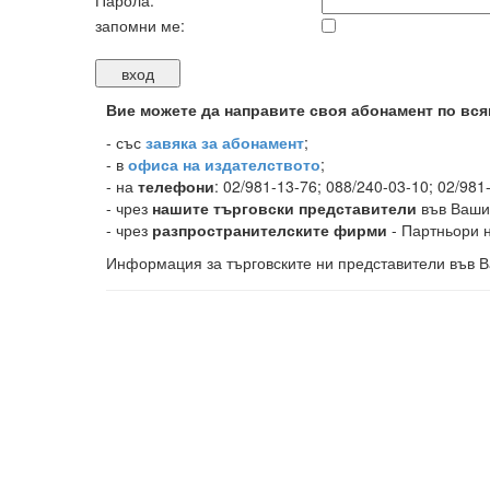
Парола:
запомни ме:
Вие можете да направите своя абонамент по вся
-
със
завяка за абонамент
;
- в
офиса на издателството
;
- на
телефони
: 02/981-13-76; 088/240-03-10; 02/981
- чрез
нашите търговски представители
във Ваши
- чрез
разпространителските фирми
- Партньори н
Информация за търговските ни представители във В