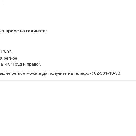
ко време на годината:
-13-93;
я регион;
а ИК "Труд и право".
ашия регион можете да получите на телефон: 02/981-13-93.