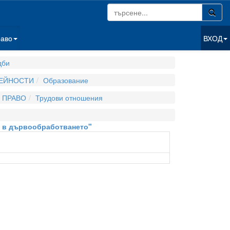
раво
ВХОД
дби
ДЕЙНОСТИ
Образование
 ПРАВО
Трудови отношения
к в дървообработването"