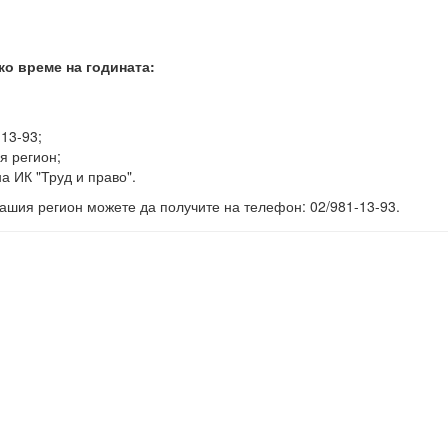
ко време на годината:
-13-93;
я регион;
а ИК "Труд и право".
ашия регион можете да получите на телефон: 02/981-13-93.