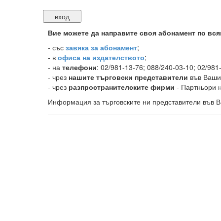
Вие можете да направите своя абонамент по вся
-
със
завяка за абонамент
;
- в
офиса на издателството
;
- на
телефони
: 02/981-13-76; 088/240-03-10; 02/981
- чрез
нашите търговски представители
във Ваши
- чрез
разпространителските фирми
- Партньори н
Информация за търговските ни представители във В