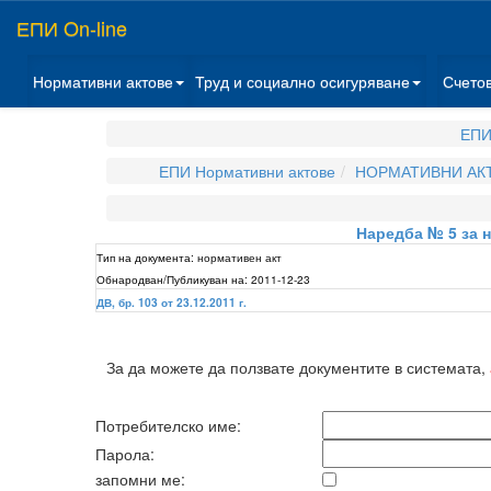
ЕПИ On-line
Нормативни актове
Труд и социално осигуряване
Счето
ЕПИ
ЕПИ Нормативни актове
НОРМАТИВНИ АКТ
Наредба № 5 за 
Тип на документа:
нормативен акт
Обнародван/Публикуван на:
2011-12-23
ДВ, бр. 103 от 23.12.2011 г.
За да можете да ползвате документите в системата,
Потребителско име:
Парола:
запомни ме: