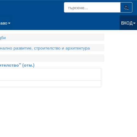
раво
ВХОД
дби
нално развитие, строителство и архитектура
телство" (отм.)