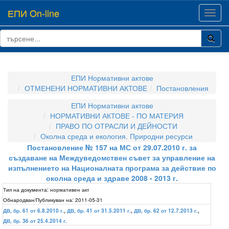
ЕПИ On-line
Toggl
navig
ЕПИ Нормативни актове
ОТМЕНЕНИ НОРМАТИВНИ АКТОВЕ
Постановления
ЕПИ Нормативни актове
НОРМАТИВНИ АКТОВЕ - ПО МАТЕРИЯ
ПРАВО ПО ОТРАСЛИ И ДЕЙНОСТИ
Околна среда и екология. Природни ресурси
Постановление № 157 на МС от 29.07.2010 г. за
създаване на Междуведомствен съвет за управление на
изпълнението на Националната програма за действие по
околна среда и здраве 2008 - 2013 г.
Тип на документа:
нормативен акт
Обнародван/Публикуван на:
2011-05-31
ДВ, бр. 61 от 6.8.2010 г.
,
ДВ, бр. 41 от 31.5.2011 г.
,
ДВ, бр. 62 от 12.7.2013 г.
,
ДВ, бр. 36 от 25.4.2014 г.