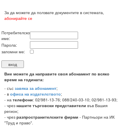
За да можете да ползвате документите в системата,
абонирайте се
Потребителско
име:
Парола:
запомни ме:
Вие можете да направите своя абонамент по всяко
време на годината:
-
със
завяка за абонамент
;
- в
офиса на издателството
;
- на
телефони
: 02/981-13-76; 088/240-03-10; 02/981-13-93;
- чрез
нашите търговски представители
във Вашия
регион;
- чрез
разпространителските фирми
- Партньори на ИК
"Труд и право".