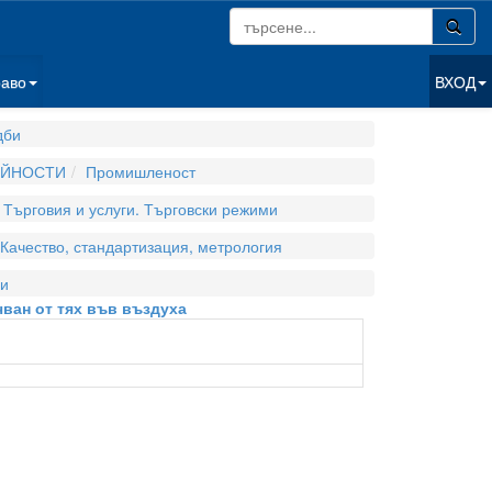
раво
ВХОД
дби
ЕЙНОСТИ
Промишленост
Търговия и услуги. Търговски режими
Качество, стандартизация, метрология
и
чван от тях във въздуха