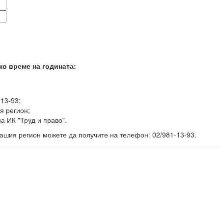
ко време на годината:
-13-93;
я регион;
а ИК "Труд и право".
ашия регион можете да получите на телефон: 02/981-13-93.