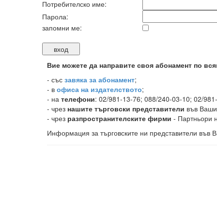
Потребителско име:
Парола:
запомни ме:
Вие можете да направите своя абонамент по вся
-
със
завяка за абонамент
;
- в
офиса на издателството
;
- на
телефони
: 02/981-13-76; 088/240-03-10; 02/981
- чрез
нашите търговски представители
във Ваши
- чрез
разпространителските фирми
- Партньори н
Информация за търговските ни представители във В