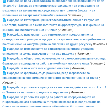
Наредба за реда и методиката за определяне на коефициента по чл.
10, ал. 4 от Закона за експортното застраховане и за определяне на
механизма за заявяване на средства от централния бюджет и за
изплащане на застрахователни обезщетения
( Изменен )
Наредба за категоризация на железопътните линии в Република
България, включени в железопътната инфраструктура, и закриване на
отделни линии или участъци от линии
( Изменен )
Наредба за изискванията за етикетиране и предоставяне на
стандартна информация за продукти, свързани с енергопотреблението,
по отношение на консумацията на енергия и на други ресурси
( Изменен )
Наредба за изискванията за етикетиране на битови уреди по
отношение на шума, излъчван от тях във въздуха
( Изменен )
Наредба за обществено осигуряване на самоосигуряващите се лица,
българските граждани на работа в чужбина и морските лица
( Изменен )
Наредба за пенсиите и осигурителния стаж
( Изменен )
Наредба за формата, съдържанието, реда и сроковете за
представяне на информация от органите за инспектиране на труда
(
Изменен )
Наредба за условията и реда за възлагане на дейности по чл. 7, ал. 2
от Закона за малките и средните предприятия
( Изменен )
Наредба за условията и реда за работа на координаторите на
Информационната система на вътрешния пазар и за поддържане на
Списъка на компетентните органи в Република България, които