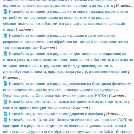
подлежат на регистрация в системата в сферата на услугите
( Изменен )
Наредба за условията и реда за изтегляне от пазара, изземване от
потребителите и унищожаване на опасни стоки и за реда за
обезщетяване на потребителите в случаите на изземване на опасни
стоки
( Изменен )
Наредба за условията и реда за издаване и за отнемане на
разрешения за промишлена обработка на тютюн и за производство на
тютюневи изделия
( Изменен )
Наредба за условията и реда за предоставяне на информация за
стоки и услуги, които представляват риск за потребителите, и за реда за
осъществяване на сътрудничество между производителите,
дистрибуторите, лицата, предоставящи услуги, и контролните органи
(
Изменен )
Наредба за условията и реда за допускане на български физически
или юридически лица до участие в международни процедури на
Организацията на Северноатлантическия договор (НАТО)
( Изменен )
Наредба за елементите на възнаграждението и за доходите, върху
които се правят осигурителни вноски
( Изменен )
Наредба за дългосрочните командировки в чужбина
( Изменен )
Наредба по чл. 13, ал. 3 от Закона за обществените поръчки (ЗОП) за
критериите и реда за определяне на основни национални интереси в
областта на сигурността и отбраната по смисъла на чл. 346 от Договора