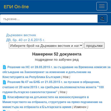
ЕПИ On-line
Toggl
navig
Държавен вестник
ДВ, бр. 40 от 2.6.2015 г.
Намерени 52 документа
подредени по азбучен ред
Решение на НС от 28.05.2015 г. за създаване на Временна комисия за
обсъждане на Законопроект за изменение и допълнение на
Конституцията на Република България
( Нов )
Решение № 47 на БНБ от 21.05.2015 г. за пускане в обращение,
считано от 20 юли 2015 г. на сребърна възпоменателна монета "100
години българско самолетостроене"
( Нов )
Класификатор на длъжностите на военнослужещите в
Министерството на отбраната, структурите на пряко подчинение на
министъра на отбраната и Българската армия
( Изменен )