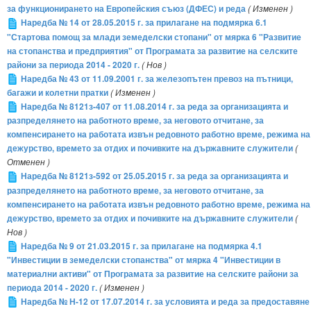
за функционирането на Европейския съюз (ДФЕС) и реда
( Изменен )
Наредба № 14 от 28.05.2015 г. за прилагане на подмярка 6.1
"Стартова помощ за млади земеделски стопани" от мярка 6 "Развитие
на стопанства и предприятия" от Програмата за развитие на селските
райони за периода 2014 - 2020 г.
( Нов )
Наредба № 43 от 11.09.2001 г. за железопътен превоз на пътници,
багажи и колетни пратки
( Изменен )
Наредба № 8121з-407 от 11.08.2014 г. за реда за организацията и
разпределянето на работното време, за неговото отчитане, за
компенсирането на работата извън редовното работно време, режима на
дежурство, времето за отдих и почивките на държавните служители
(
Отменен )
Наредба № 8121з-592 от 25.05.2015 г. за реда за организацията и
разпределянето на работното време, за неговото отчитане, за
компенсирането на работата извън редовното работно време, режима на
дежурство, времето за отдих и почивките на държавните служители
(
Нов )
Наредба № 9 от 21.03.2015 г. за прилагане на подмярка 4.1
"Инвестиции в земеделски стопанства" от мярка 4 "Инвестиции в
материални активи" от Програмата за развитие на селските райони за
периода 2014 - 2020 г.
( Изменен )
Наредба № Н-12 от 17.07.2014 г. за условията и реда за предоставяне