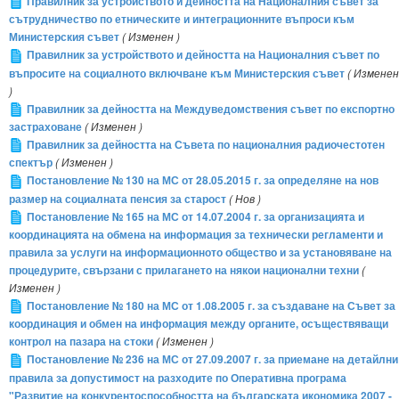
Правилник за устройството и дейността на Националния съвет за
сътрудничество по етническите и интеграционните въпроси към
Министерския съвет
( Изменен )
Правилник за устройството и дейността на Националния съвет по
въпросите на социалното включване към Министерския съвет
( Изменен
)
Правилник за дейността на Междуведомствения съвет по експортно
застраховане
( Изменен )
Правилник за дейността на Съвета по националния радиочестотен
спектър
( Изменен )
Постановление № 130 на МС от 28.05.2015 г. за определяне на нов
размер на социалната пенсия за старост
( Нов )
Постановление № 165 на МС от 14.07.2004 г. за организацията и
координацията на обмена на информация за технически регламенти и
правила за услуги на информационното общество и за установяване на
процедурите, свързани с прилагането на някои национални техни
(
Изменен )
Постановление № 180 на МС от 1.08.2005 г. за създаване на Съвет за
координация и обмен на информация между органите, осъществяващи
контрол на пазара на стоки
( Изменен )
Постановление № 236 на МС от 27.09.2007 г. за приемане на детайлни
правила за допустимост на разходите по Оперативна програма
"Развитие на конкурентоспособността на българската икономика 2007 -