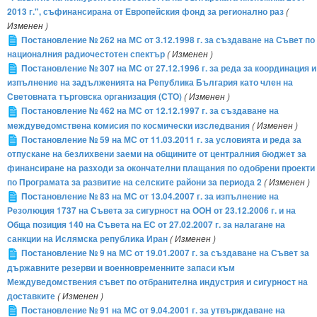
2013 г.", съфинансирана от Европейския фонд за регионално раз
(
Изменен )
Постановление № 262 на МС от 3.12.1998 г. за създаване на Съвет по
националния радиочестотен спектър
( Изменен )
Постановление № 307 на МС от 27.12.1996 г. за реда за координация и
изпълнение на задълженията на Република България като член на
Световната търговска организация (СТО)
( Изменен )
Постановление № 462 на МС от 12.12.1997 г. за създаване на
междуведомствена комисия по космически изследвания
( Изменен )
Постановление № 59 на МС от 11.03.2011 г. за условията и реда за
отпускане на безлихвени заеми на общините от централния бюджет за
финансиране на разходи за окончателни плащания по одобрени проекти
по Програмата за развитие на селските райони за периода 2
( Изменен )
Постановление № 83 на МС от 13.04.2007 г. за изпълнение на
Резолюция 1737 на Съвета за сигурност на ООН от 23.12.2006 г. и на
Обща позиция 140 на Съвета на ЕС от 27.02.2007 г. за налагане на
санкции на Ислямска република Иран
( Изменен )
Постановление № 9 на МС от 19.01.2007 г. за създаване на Съвет за
държавните резерви и военновременните запаси към
Междуведомствения съвет по отбранителна индустрия и сигурност на
доставките
( Изменен )
Постановление № 91 на МС от 9.04.2001 г. за утвърждаване на