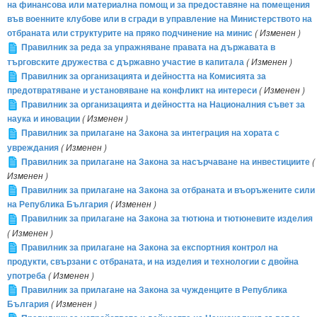
на финансова или материална помощ и за предоставяне на помещения
във военните клубове или в сгради в управление на Министерството на
отбраната или структурите на пряко подчинение на минис
( Изменен )
Правилник за реда за упражняване правата на държавата в
търговските дружества с държавно участие в капитала
( Изменен )
Правилник за организацията и дейността на Комисията за
предотвратяване и установяване на конфликт на интереси
( Изменен )
Правилник за организацията и дейността на Националния съвет за
наука и иновации
( Изменен )
Правилник за прилагане на Закона за интеграция на хората с
увреждания
( Изменен )
Правилник за прилагане на Закона за насърчаване на инвестициите
(
Изменен )
Правилник за прилагане на Закона за отбраната и въоръжените сили
на Република България
( Изменен )
Правилник за прилагане на Закона за тютюна и тютюневите изделия
( Изменен )
Правилник за прилагане на Закона за експортния контрол на
продукти, свързани с отбраната, и на изделия и технологии с двойна
употреба
( Изменен )
Правилник за прилагане на Закона за чужденците в Република
България
( Изменен )