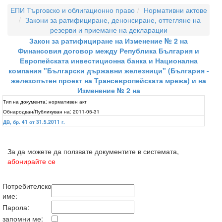
ЕПИ Търговско и облигационно право
Нормативни актове
Закони за ратифициране, денонсиране, оттегляне на
резерви и приемане на декларации
Закон за ратифициране на Изменение № 2 на
Финансовия договор между Република България и
Европейската инвестиционна банка и Национална
компания "Български държавни железници" (България -
железопътен проект на Трансевропейската мрежа) и на
Изменение № 2 на
Тип на документа:
нормативен акт
Обнародван/Публикуван на:
2011-05-31
ДВ, бр. 41 от 31.5.2011 г.
За да можете да ползвате документите в системата,
абонирайте се
Потребителско
име:
Парола:
запомни ме: