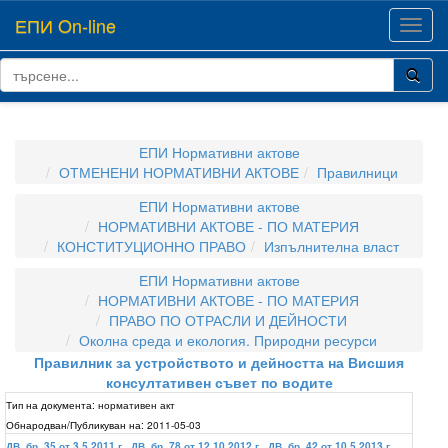
ЕПИ On-line
Toggl
navig
ЕПИ Нормативни актове
ОТМЕНЕНИ НОРМАТИВНИ АКТОВЕ
Правилници
ЕПИ Нормативни актове
НОРМАТИВНИ АКТОВЕ - ПО МАТЕРИЯ
КОНСТИТУЦИОННО ПРАВО
Изпълнителна власт
ЕПИ Нормативни актове
НОРМАТИВНИ АКТОВЕ - ПО МАТЕРИЯ
ПРАВО ПО ОТРАСЛИ И ДЕЙНОСТИ
Околна среда и екология. Природни ресурси
Правилник за устройството и дейността на Висшия
консултативен съвет по водите
Тип на документа:
нормативен акт
Обнародван/Публикуван на:
2011-05-03
ДВ, бр. 35 от 3.5.2011 г.
,
ДВ, бр. 78 от 12.10.2012 г.
,
ДВ, бр. 42 от 10.5.2013 г.
,