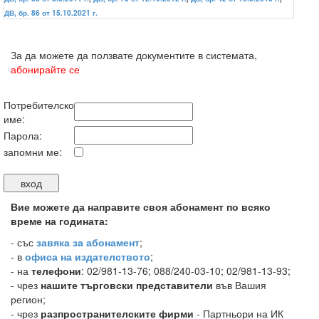
ДВ, бр. 86 от 15.10.2021 г.
За да можете да ползвате документите в системата,
абонирайте се
Потребителско
име:
Парола:
запомни ме:
Вие можете да направите своя абонамент по всяко
време на годината:
-
със
завяка за абонамент
;
- в
офиса на издателството
;
- на
телефони
: 02/981-13-76; 088/240-03-10; 02/981-13-93;
- чрез
нашите търговски представители
във Вашия
регион;
- чрез
разпространителските фирми
- Партньори на ИК