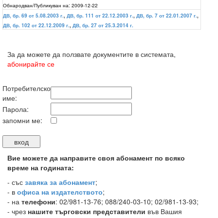
Обнародван/Публикуван на:
2009-12-22
ДВ, бр. 69 от 5.08.2003 г.
,
ДВ, бр. 111 от 22.12.2003 г.
,
ДВ, бр. 7 от 22.01.2007 г.
,
ДВ, бр. 102 от 22.12.2009 г.
,
ДВ, бр. 27 от 25.3.2014 г.
За да можете да ползвате документите в системата,
абонирайте се
Потребителско
име:
Парола:
запомни ме:
Вие можете да направите своя абонамент по всяко
време на годината:
-
със
завяка за абонамент
;
- в
офиса на издателството
;
- на
телефони
: 02/981-13-76; 088/240-03-10; 02/981-13-93;
- чрез
нашите търговски представители
във Вашия