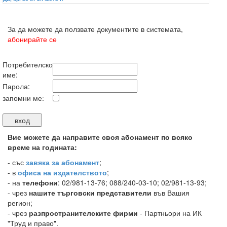
За да можете да ползвате документите в системата,
абонирайте се
Потребителско
име:
Парола:
запомни ме:
Вие можете да направите своя абонамент по всяко
време на годината:
-
със
завяка за абонамент
;
- в
офиса на издателството
;
- на
телефони
: 02/981-13-76; 088/240-03-10; 02/981-13-93;
- чрез
нашите търговски представители
във Вашия
регион;
- чрез
разпространителските фирми
- Партньори на ИК
"Труд и право".