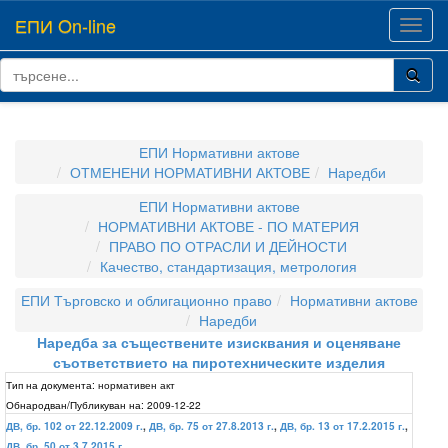
ЕПИ On-line
Toggl
navig
ЕПИ Нормативни актове
ОТМЕНЕНИ НОРМАТИВНИ АКТОВЕ
Наредби
ЕПИ Нормативни актове
НОРМАТИВНИ АКТОВЕ - ПО МАТЕРИЯ
ПРАВО ПО ОТРАСЛИ И ДЕЙНОСТИ
Качество, стандартизация, метрология
ЕПИ Търговско и облигационно право
Нормативни актове
Наредби
Наредба за съществените изисквания и оценяване
съответствието на пиротехническите изделия
Тип на документа:
нормативен акт
Обнародван/Публикуван на:
2009-12-22
ДВ, бр. 102 от 22.12.2009 г.
,
ДВ, бр. 75 от 27.8.2013 г.
,
ДВ, бр. 13 от 17.2.2015 г.
,
ДВ, бр. 50 от 3.7.2015 г.