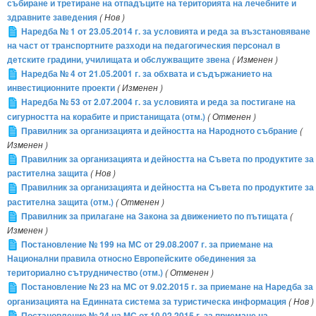
събиране и третиране на отпадъците на територията на лечебните и
здравните заведения
( Нов )
Наредба № 1 от 23.05.2014 г. за условията и реда за възстановяване
на част от транспортните разходи на педагогическия персонал в
детските градини, училищата и обслужващите звена
( Изменен )
Наредба № 4 от 21.05.2001 г. за обхвата и съдържанието на
инвестиционните проекти
( Изменен )
Наредба № 53 от 2.07.2004 г. за условията и реда за постигане на
сигурността на корабите и пристанищата (отм.)
( Отменен )
Правилник за организацията и дейността на Народното събрание
(
Изменен )
Правилник за организацията и дейността на Съвета по продуктите за
растителна защита
( Нов )
Правилник за организацията и дейността на Съвета по продуктите за
растителна защита (отм.)
( Отменен )
Правилник за прилагане на Закона за движението по пътищата
(
Изменен )
Постановление № 199 на МС от 29.08.2007 г. за приемане на
Национални правила относно Европейските обединения за
териториално сътрудничество (отм.)
( Отменен )
Постановление № 23 на МС от 9.02.2015 г. за приемане на Наредба за
организацията на Единната система за туристическа информация
( Нов )
Постановление № 24 на МС от 10.02.2015 г. за приемане на