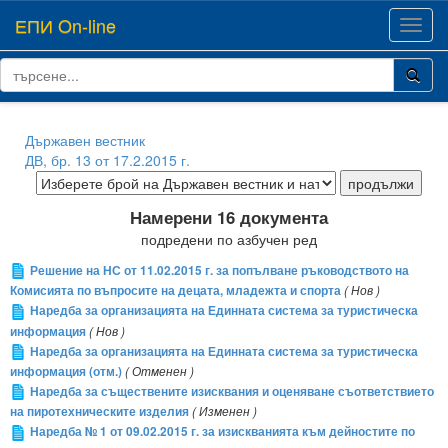
ЕПИ On-line
Toggl
navig
Държавен вестник
ДВ, бр. 13 от 17.2.2015 г.
Намерени 16 документа
подредени по азбучен ред
Решение на НС от 11.02.2015 г. за попълване ръководството на
Комисията по въпросите на децата, младежта и спорта
( Нов )
Наредба за организацията на Единната система за туристическа
информация
( Нов )
Наредба за организацията на Единната система за туристическа
информация (отм.)
( Отменен )
Наредба за съществените изисквания и оценяване съответствието
на пиротехническите изделия
( Изменен )
Наредба № 1 от 09.02.2015 г. за изискванията към дейностите по