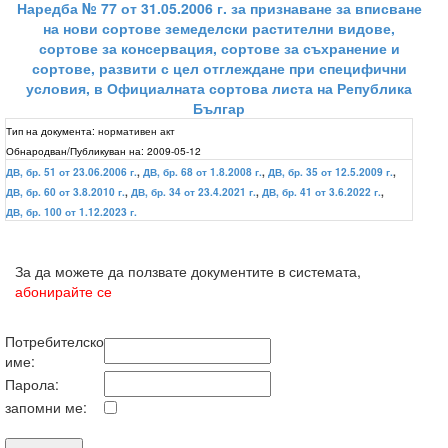
Наредба № 77 от 31.05.2006 г. за признаване за вписване
на нови сортове земеделски растителни видове,
сортове за консервация, сортове за съхранение и
сортове, развити с цел отглеждане при специфични
условия, в Официалната сортова листа на Република
Българ
Тип на документа:
нормативен акт
Обнародван/Публикуван на:
2009-05-12
ДВ, бр. 51 от 23.06.2006 г.
,
ДВ, бр. 68 от 1.8.2008 г.
,
ДВ, бр. 35 от 12.5.2009 г.
,
ДВ, бр. 60 от 3.8.2010 г.
,
ДВ, бр. 34 от 23.4.2021 г.
,
ДВ, бр. 41 от 3.6.2022 г.
,
ДВ, бр. 100 от 1.12.2023 г.
За да можете да ползвате документите в системата,
абонирайте се
Потребителско
име:
Парола:
запомни ме: