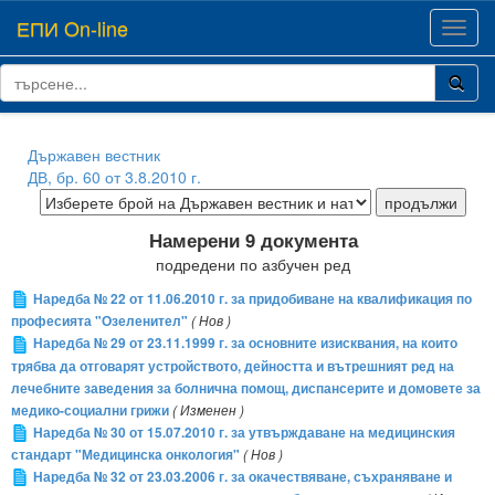
ЕПИ On-line
Toggl
navig
Държавен вестник
ДВ, бр. 60 от 3.8.2010 г.
Намерени 9 документа
подредени по азбучен ред
Наредба № 22 от 11.06.2010 г. за придобиване на квалификация по
професията "Озеленител"
( Нов )
Наредба № 29 от 23.11.1999 г. за основните изисквания, на които
трябва да отговарят устройството, дейността и вътрешният ред на
лечебните заведения за болнична помощ, диспансерите и домовете за
медико-социални грижи
( Изменен )
Наредба № 30 от 15.07.2010 г. за утвърждаване на медицинския
стандарт "Медицинска онкология"
( Нов )
Наредба № 32 от 23.03.2006 г. за окачествяване, съхраняване и