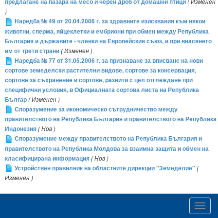
предлагане на пазара на месо и черен дроб от домашни птици
( Изменен
)
Наредба № 49 от 20.04.2006 г. за здравните изисквания към някои
животни, сперма, яйцеклетки и ембриони при обмен между Република
България и държавите - членки на Европейския съюз, и при внасянето
им от трети страни
( Изменен )
Наредба № 77 от 31.05.2006 г. за признаване за вписване на нови
сортове земеделски растителни видове, сортове за консервация,
сортове за съхранение и сортове, развити с цел отглеждане при
специфични условия, в Официалната сортова листа на Република
Българ
( Изменен )
Споразумение за икономическо сътрудничество между
правителството на Република България и правителството на Република
Индонезия
( Нов )
Споразумение между правителството на Република България и
правителството на Република Молдова за взаимна защита и обмен на
класифицирана информация
( Нов )
Устройствен правилник на областните дирекции "Земеделие"
(
Изменен )
Toggl
navig