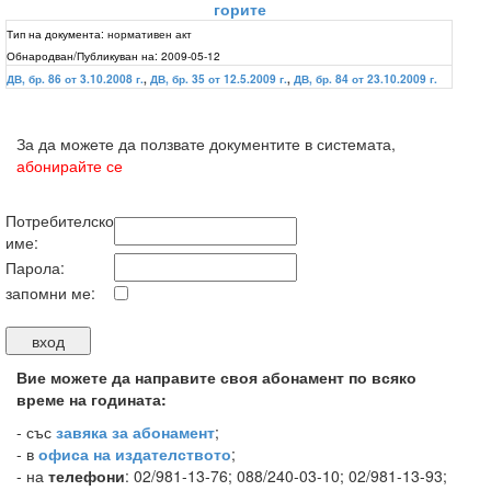
горите
Тип на документа:
нормативен акт
Обнародван/Публикуван на:
2009-05-12
ДВ, бр. 86 от 3.10.2008 г.
,
ДВ, бр. 35 от 12.5.2009 г.
,
ДВ, бр. 84 от 23.10.2009 г.
За да можете да ползвате документите в системата,
абонирайте се
Потребителско
име:
Парола:
запомни ме:
Вие можете да направите своя абонамент по всяко
време на годината:
-
със
завяка за абонамент
;
- в
офиса на издателството
;
- на
телефони
: 02/981-13-76; 088/240-03-10; 02/981-13-93;